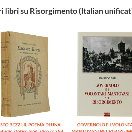
ri libri su Risorgimento (Italian unificat
STO BEZZI. IL POEMA DI UNA
GOVERNOLO E I VOLONT
Studio storico biografico con 84
MANTOVANI NEL RISORGIM