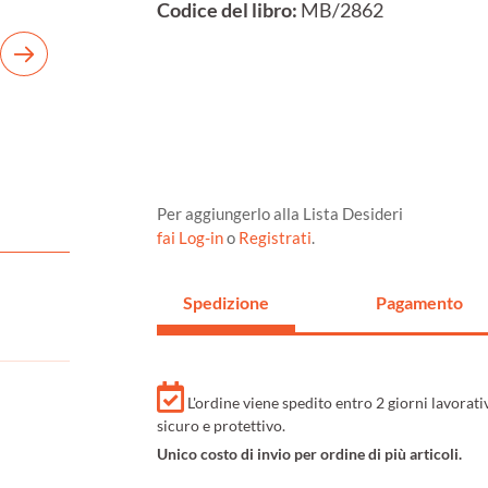
Codice del libro:
MB/2862
Per aggiungerlo alla Lista Desideri
fai Log-in
o
Registrati
.
Spedizione
Pagamento
L'ordine viene spedito entro 2 giorni lavorat
sicuro e protettivo.
Unico costo di invio per ordine di più articoli.