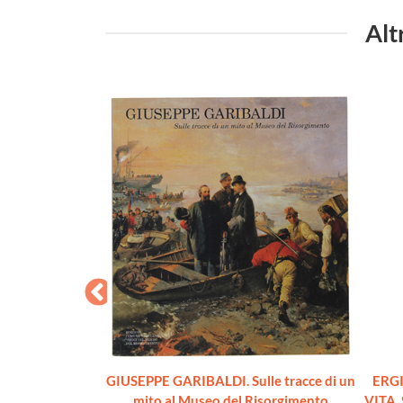
Alt
ni dopo. Roma -
GIUSEPPE GARIBALDI. Sulle tracce di un
ERGI
[con autografo di
mito al Museo del Risorgimento
VITA. 