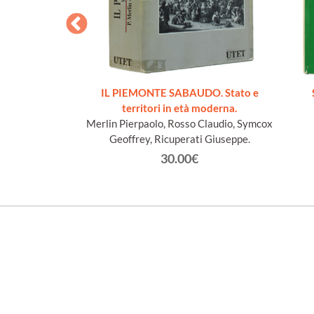
cueillis sur les
IL PIEMONTE SABAUDO. Stato e
Lys
territori in età moderna.
n Jacques
Merlin Pierpaolo, Rosso Claudio, Symcox
Geoffrey, Ricuperati Giuseppe.
€
30.00€