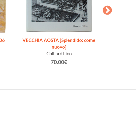
706
VECCHIA AOSTA [Splendido: come
O LA BELLA GIGO
nuovo]
Addio, mia bel
Colliard Lino
Racc
Gra
70.00€