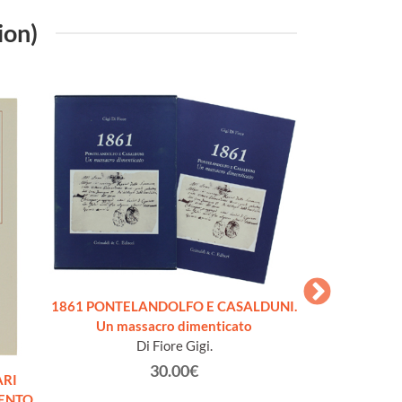
ion)
1861 PONTELANDOLFO E CASALDUNI.
CUST
Un massacro dimenticato
Poll
Di Fiore Gigi.
30.00€
ARI
ENTO