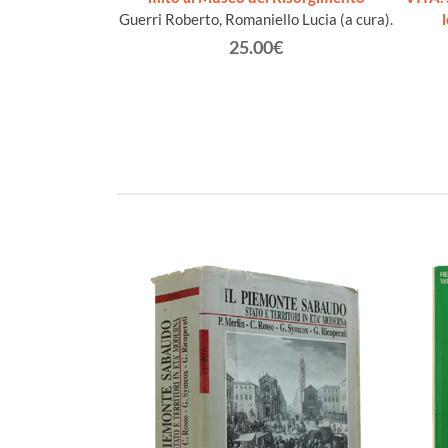
i]
Guerri Roberto, Romaniello Lucia (a cura).
olini Giovanni
25.00€
€