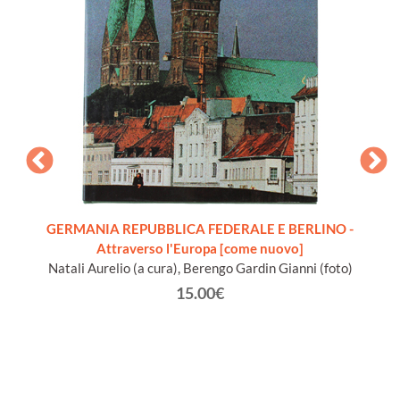
ENBURG
GERMANIA REPUBBLICA FEDERALE E BERLINO -
ISLAN
tümer
Attraverso l'Europa [come nuovo]
relitz
Natali Aurelio (a cura), Berengo Gardin Gianni (foto)
B
n
15.00€