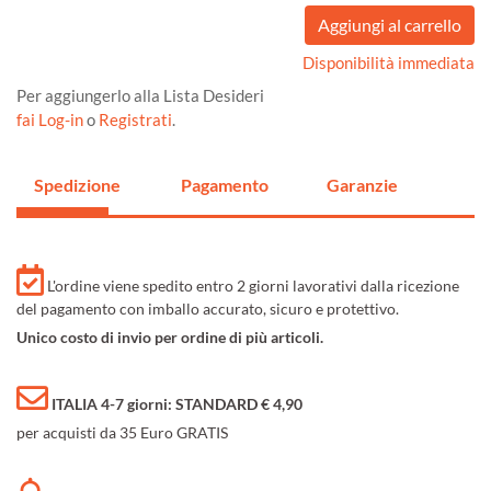
Disponibilità immediata
Per aggiungerlo alla Lista Desideri
fai Log-in
o
Registrati
.
Spedizione
Pagamento
Garanzie
L'ordine viene spedito entro 2 giorni lavorativi dalla ricezione
del pagamento con imballo accurato, sicuro e protettivo.
Unico costo di invio per ordine di più articoli.
ITALIA 4-7 giorni: STANDARD € 4,90
per acquisti da 35 Euro GRATIS