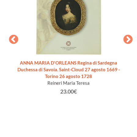
storia
ANNA MARIA D'ORLEANS Regina di Sardegna
COPIE
Duchessa di Savoia. Saint-Cloud 27 agosto 1669 -
Louis 
ara N A.
Torino 26 agosto 1728
Sénat d
Reineri Maria Teresa
23.00€