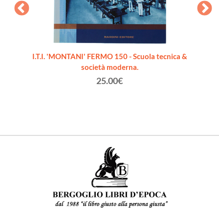
OCCA.
I.T.I. 'MONTANI' FERMO 150 - Scuola tecnica &
DIPLO
eriore e
società moderna.
25.00€