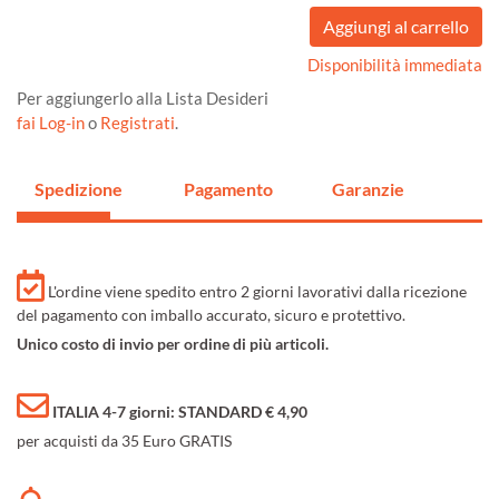
Disponibilità immediata
Per aggiungerlo alla Lista Desideri
fai Log-in
o
Registrati
.
Spedizione
Pagamento
Garanzie
L'ordine viene spedito entro 2 giorni lavorativi dalla ricezione
del pagamento con imballo accurato, sicuro e protettivo.
Unico costo di invio per ordine di più articoli.
ITALIA 4-7 giorni: STANDARD € 4,90
per acquisti da 35 Euro GRATIS