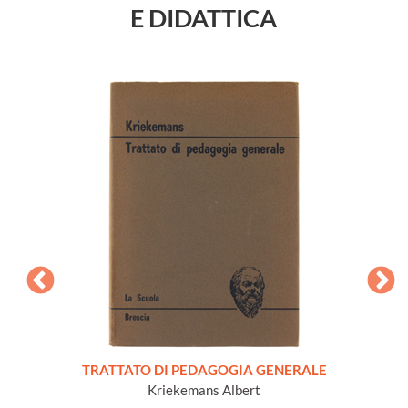
E DIDATTICA
DIZI
(co
l comune
TRATTATO DI PEDAGOGIA GENERALE
80
Kriekemans Albert