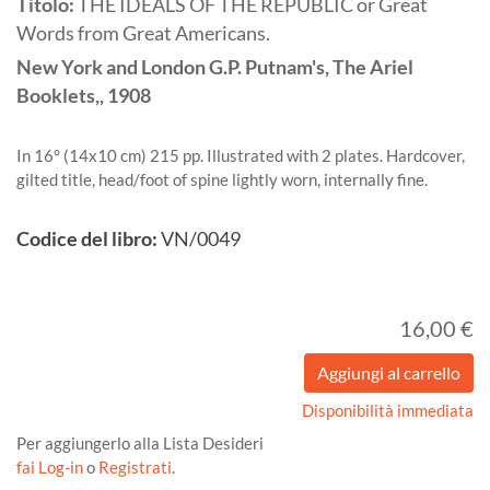
Titolo:
THE IDEALS OF THE REPUBLIC or Great
Words from Great Americans.
New York and London
G.P. Putnam's, The Ariel
Booklets,,
1908
In 16° (14x10 cm) 215 pp. Illustrated with 2 plates. Hardcover,
gilted title, head/foot of spine lightly worn, internally fine.
Codice del libro:
VN/0049
16,00 €
Disponibilità immediata
Per aggiungerlo alla Lista Desideri
fai Log-in
o
Registrati
.