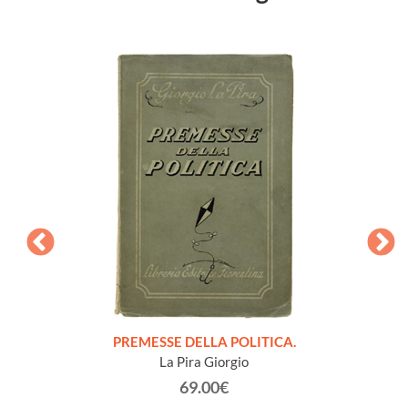
onvegno
PREMESSE DELLA POLITICA.
NOTE
San
La Pira Giorgio
63.
69.00€