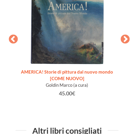
AMERICA! Storie di pittura dal nuovo mondo
ROM
[COME NUOVO]
de
Goldin Marco (a cura)
Cia
45.00€
Altri libri consigliati