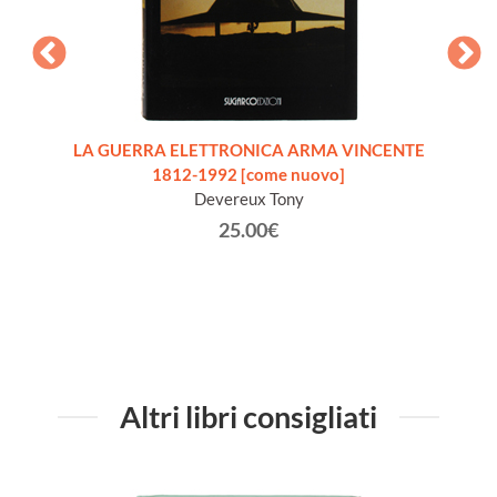
A
LA GUERRA ELETTRONICA ARMA VINCENTE
LA 
LCI -
1812-1992 [come nuovo]
 PER IL
Devereux Tony
25.00€
Altri libri consigliati