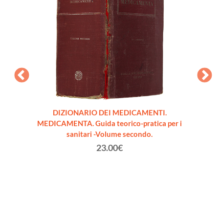
rale
DIZIONARIO DEI MEDICAMENTI.
IL CH
 FEBBRE
MEDICAMENTA. Guida teorico-pratica per i
agos
1
sanitari -Volume secondo.
23.00€