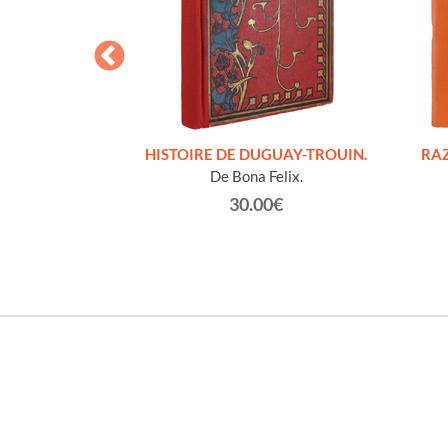
S FIGURES
HISTOIRE DE DUGUAY-TROUIN.
RAZ
'HOMMES ED
De Bona Felix.
e et technique
30.00€
roz Edmond.
0€