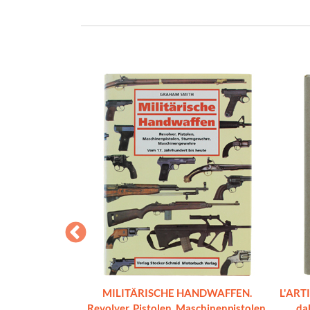
Volume 8 -
MILITÄRISCHE HANDWAFFEN.
L'ART
mi del XX Secolo
Revolver, Pistolen, Maschinenpistolen,
dal