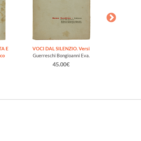
AESOPI PH
FABULAE quo
TA E
VOCI DAL SILENZIO. Versi
page
ico
Guerreschi Bongioanni Eva.
45.00€