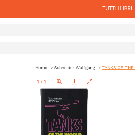
TUTTI I LIBRI
Home
Schneider Wolfgang
TANKS OF THE W
1
/
1