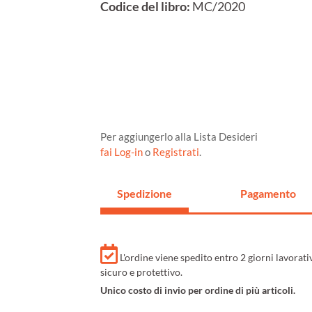
Codice del libro:
MC/2020
Per aggiungerlo alla Lista Desideri
fai Log-in
o
Registrati
.
Spedizione
Pagamento
L'ordine viene spedito entro 2 giorni lavorat
sicuro e protettivo.
Unico costo di invio per ordine di più articoli.