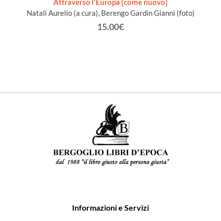
tümer
Attraverso l'Europa [come nuovo]
relitz
Natali Aurelio (a cura), Berengo Gardin Gianni (foto)
B
n
15.00€
Informazioni e Servizi