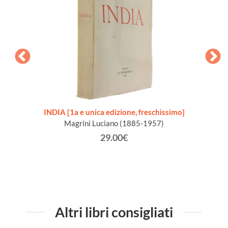
ALE.
INDIA [1a e unica edizione, freschissimo]
NELLA 
Magrini Luciano (1885-1957)
29.00€
Altri libri consigliati