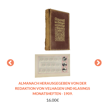
UNGEN
ALMANACH HERAUSGEGEBEN VON DER
AL
in Wort
REDAKTION VON VELHAGEN UND KLASINGS
REDA
MONATSHEFTEN - 1909.
16.00€