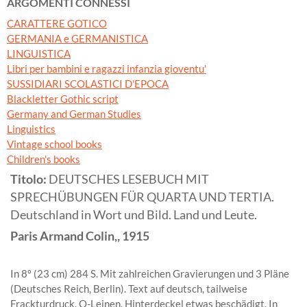
ARGOMENTI CONNESSI
CARATTERE GOTICO
GERMANIA e GERMANISTICA
LINGUISTICA
Libri per bambini e ragazzi infanzia gioventu'
SUSSIDIARI SCOLASTICI D'EPOCA
Blackletter Gothic script
Germany and German Studies
Linguistics
Vintage school books
Children's books
Titolo:
DEUTSCHES LESEBUCH MIT
SPRECHÜBUNGEN FÜR QUARTA UND TERTIA.
Deutschland in Wort und Bild. Land und Leute.
Paris
Armand Colin,,
1915
In 8º (23 cm) 284 S. Mit zahlreichen Gravierungen und 3 Pläne
(Deutsches Reich, Berlin). Text auf deutsch, tailweise
Frackturdruck. O-Leinen, Hinterdeckel etwas beschädigt. In