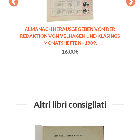
s zum
ALMANACH HERAUSGEGEBEN VON DER
AL
s]
REDAKTION VON VELHAGEN UND KLASINGS
REDA
MONATSHEFTEN - 1909.
16.00€
Altri libri consigliati