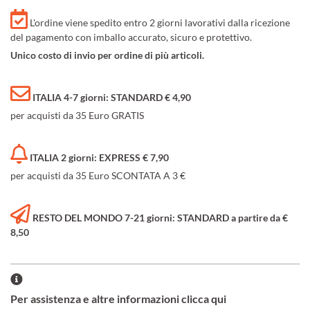
L'ordine viene spedito entro 2 giorni lavorativi dalla ricezione
del pagamento con imballo accurato, sicuro e protettivo.
Unico costo di invio per ordine di più articoli.
ITALIA 4-7 giorni: STANDARD € 4,90
per acquisti da 35 Euro GRATIS
ITALIA 2 giorni: EXPRESS € 7,90
per acquisti da 35 Euro SCONTATA A 3 €
RESTO DEL MONDO 7-21 giorni: STANDARD a partire da €
8,50
Per assistenza e altre informazioni clicca qui