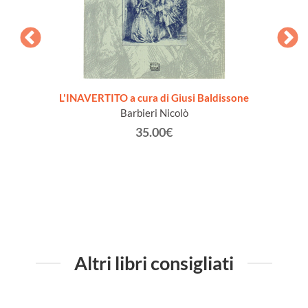
 [1a
L'INAVERTITO a cura di Giusi Baldissone
MADA
Barbieri Nicolò
Spada
aliffo
35.00€
eppe,
Altri libri consigliati