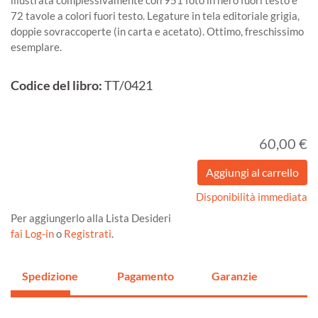
illustrata complessivamente con 951 foto in nero fuori testo e
72 tavole a colori fuori testo. Legature in tela editoriale grigia,
doppie sovraccoperte (in carta e acetato). Ottimo, freschissimo
esemplare.
Codice del libro:
TT/0421
60,00 €
Disponibilità immediata
Per aggiungerlo alla Lista Desideri
fai Log-in
o
Registrati
.
Spedizione
Pagamento
Garanzie