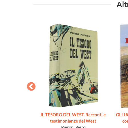
Alt
 DEGLI INDIANI
IL TESORO DEL WEST. Racconti e
GLI U
MERICA.
testimonianze del West
co
n F.
Pieroni Piero