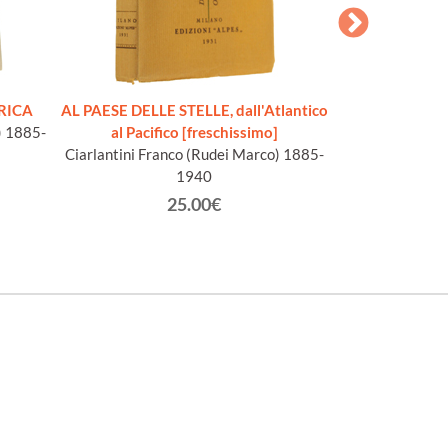
RICA
AL PAESE DELLE STELLE, dall'Atlantico
LA CONDIZIO
) 1885-
al Pacifico [freschissimo]
Autobiografie d
Ciarlantini Franco (Rudei Marco) 1885-
Stati Un
1940
Armellin
25.00€