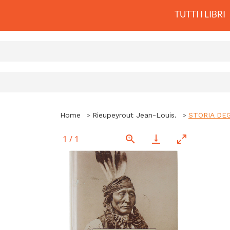
TUTTI I LIBRI
Home
Rieupeyrout Jean-Louis.
STORIA DEG
1
/
1