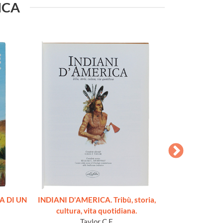
RICA
A DI UN
INDIANI D'AMERICA. Tribù, storia,
I CERCHI DEL
cultura, vita quotidiana.
lettura. Saggi e 
Taylor C.F.
sugli Indiani