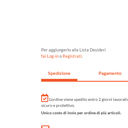
Per aggiungerlo alla Lista Desideri
fai Log-in
o
Registrati
.
Spedizione
Pagamento
L'ordine viene spedito entro 2 giorni lavorat
sicuro e protettivo.
Unico costo di invio per ordine di più articoli.