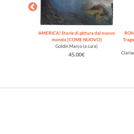
AS.
AMERICA! Storie di pittura dal nuovo
ROM
io.
mondo [COME NUOVO]
Trage
Goldin Marco (a cura)
€
Ciarla
45.00€