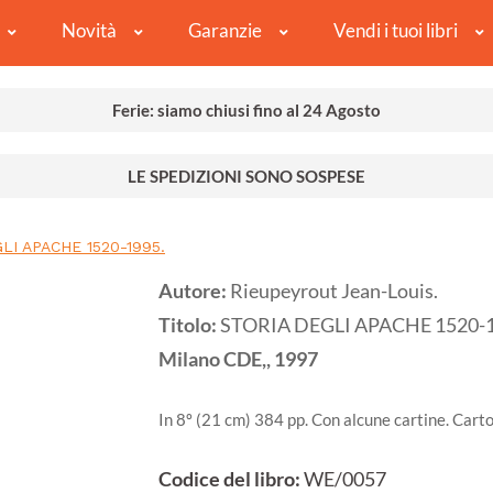
Novità
Garanzie
Vendi i tuoi libri
Ferie: siamo chiusi fino al 24 Agosto
LE SPEDIZIONI SONO SOSPESE
LI APACHE 1520-1995.
Autore:
Rieupeyrout Jean-Louis.
Titolo:
STORIA DEGLI APACHE 1520-1
Milano
CDE,,
1997
In 8º (21 cm) 384 pp. Con alcune cartine. Cart
Codice del libro:
WE/0057