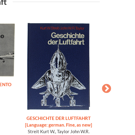
ft
MENTO
GESCHICHTE DER LUFTFAHRT
GUIDA AGLI AER
[Language: german. Fine, as new]
ori
Streit Kurt W., Taylor John W.R.
Apos