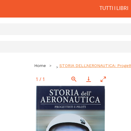
TUTTI I LIBRI
Home
STORIA DELL'AERONAUTICA: Progettis
1
/
1