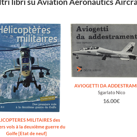
ltri libri su Aviation Aeronautics Aircra
AVIOGETTI DA ADDESTRA
Sgarlato Nico
16.00€
ICOPTERES MILITAIRES des
rs vols à la deuxième guerre du
Golfe [Etat de neuf]