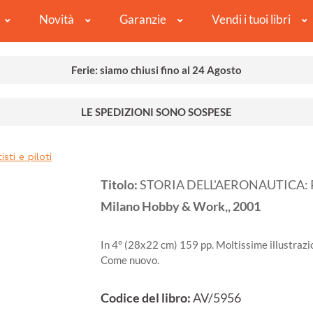
Novità
Garanzie
Vendi i tuoi libri
Ferie: siamo chiusi fino al 24 Agosto
LE SPEDIZIONI SONO SOSPESE
ti e piloti
Titolo:
STORIA DELL'AERONAUTICA: Pro
Milano
Hobby & Work,,
2001
In 4° (28x22 cm) 159 pp. Moltissime illustrazio
Come nuovo.
Codice del libro:
AV/5956