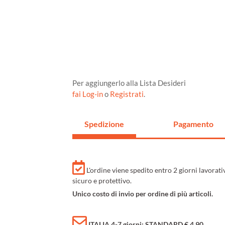
Per aggiungerlo alla Lista Desideri
fai Log-in
o
Registrati
.
Spedizione
Pagamento
L'ordine viene spedito entro 2 giorni lavorat
sicuro e protettivo.
Unico costo di invio per ordine di più articoli.
ITALIA 4-7 giorni: STANDARD € 4,90