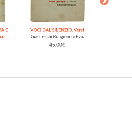
AESOPI PH
FABULAE quo
TA E
VOCI DAL SILENZIO. Versi
page
ico
Guerreschi Bongioanni Eva.
45.00€