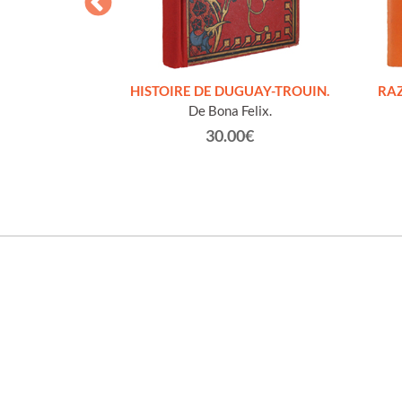
S FIGURES
HISTOIRE DE DUGUAY-TROUIN.
RAZ
'HOMMES ED
De Bona Felix.
e et technique
30.00€
roz Edmond.
0€