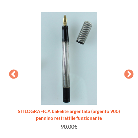
ade in
STILOGRAFICA bakelite argentata (argento 900)
STI
pennino restrattile funzionante
(ar
90.00€