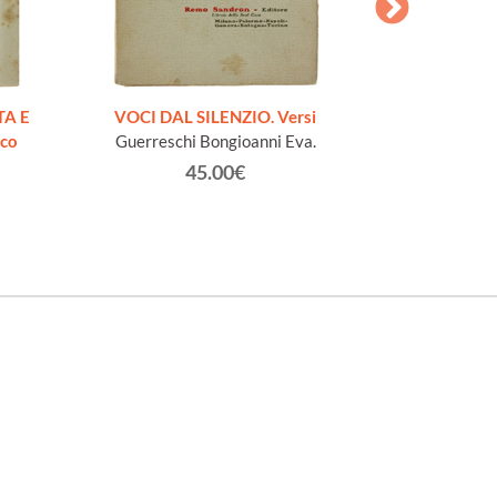
AESOPI PH
FABULAE quo
TA E
VOCI DAL SILENZIO. Versi
page
ico
Guerreschi Bongioanni Eva.
45.00€