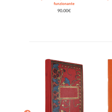
funzionante
0€
90.00€