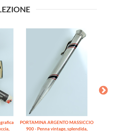
LLEZIONE
rafica
PORTAMINA ARGENTO MASSICCIO
FEND SUPER 
ccia,
900 - Penna vintage, splendida,
colori, lamina