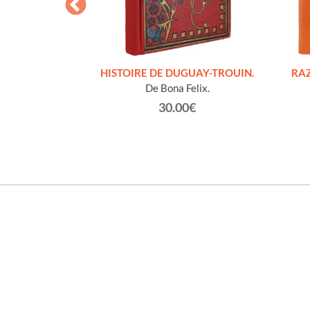
S FIGURES
HISTOIRE DE DUGUAY-TROUIN.
RAZ
'HOMMES ED
De Bona Felix.
e et technique
30.00€
roz Edmond.
0€