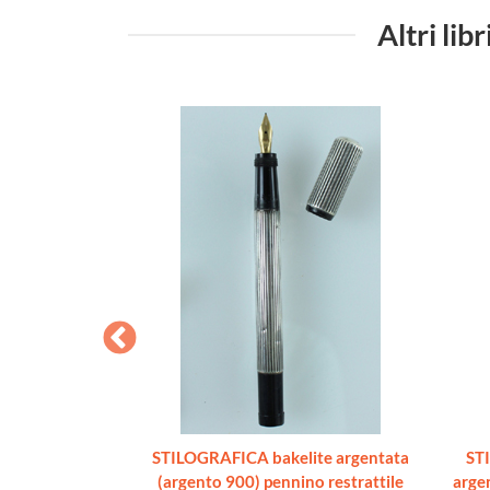
Altri l
NCIL. Vintage -
STILOGRAFICA bakelite argentata
ST
 original label.
(argento 900) pennino restrattile
argen