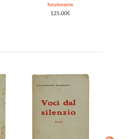
funzionante
splendi
125.00€