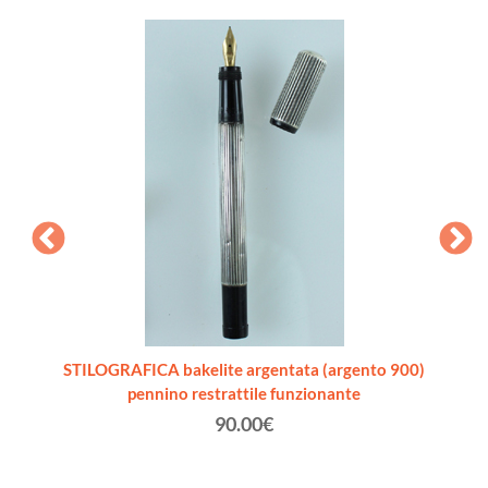
ade in
STILOGRAFICA bakelite argentata (argento 900)
STI
pennino restrattile funzionante
(ar
90.00€