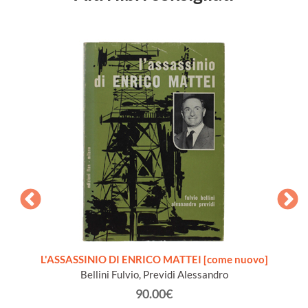
o padre
L'ASSASSINIO DI ENRICO MATTEI [come nuovo]
IDEO
 volume
Bellini Fulvio, Previdi Alessandro
de
90.00€