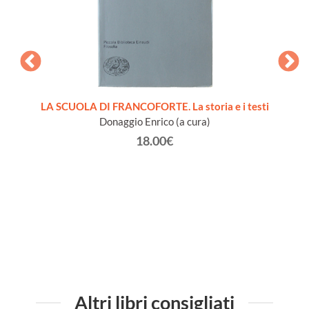
CIALE
LA SCUOLA DI FRANCOFORTE. La storia e i testi
T
Donaggio Enrico (a cura)
18.00€
Altri libri consigliati