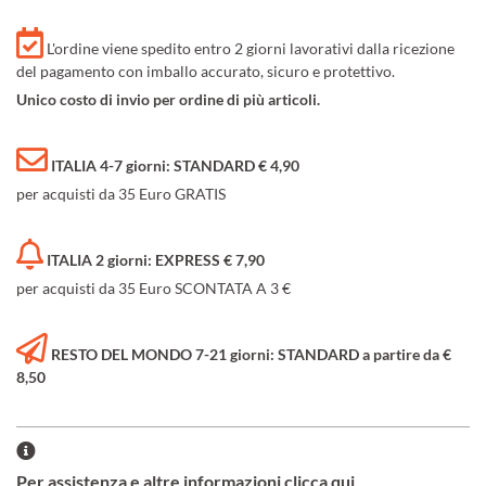
L'ordine viene spedito entro 2 giorni lavorativi dalla ricezione
del pagamento con imballo accurato, sicuro e protettivo.
Unico costo di invio per ordine di più articoli.
ITALIA 4-7 giorni: STANDARD € 4,90
per acquisti da 35 Euro GRATIS
ITALIA 2 giorni: EXPRESS € 7,90
per acquisti da 35 Euro SCONTATA A 3 €
RESTO DEL MONDO 7-21 giorni: STANDARD a partire da €
8,50
Per assistenza e altre informazioni clicca qui