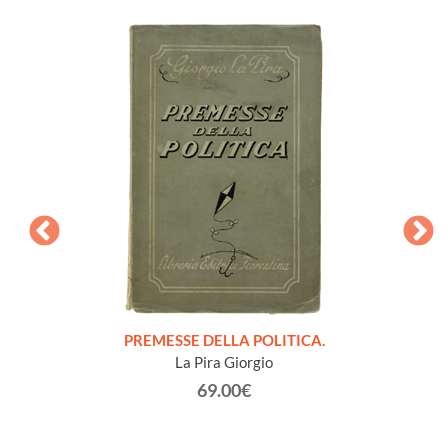
onvegno
PREMESSE DELLA POLITICA.
NOTE
San
La Pira Giorgio
63.
69.00€