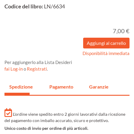
Codice del libro:
LN/6634
7,00 €
Disponibilità immediata
Per aggiungerlo alla Lista Desideri
fai Log-in
o
Registrati
.
Spedizione
Pagamento
Garanzie
L'ordine viene spedito entro 2 giorni lavorativi dalla ricezione
del pagamento con imballo accurato, sicuro e protettivo.
Unico costo di invio per ordine di più articoli.