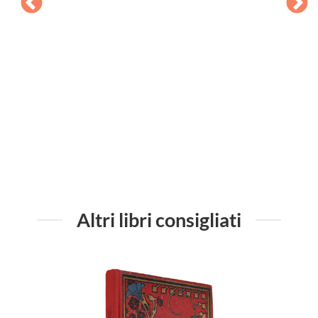
QUELL
Altri libri consigliati