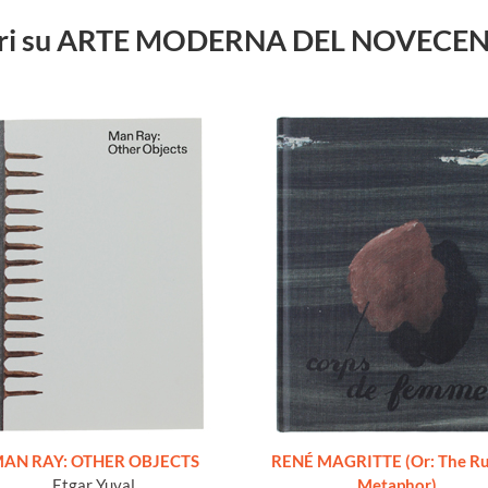
libri su ARTE MODERNA DEL NOVECE
AN RAY: OTHER OBJECTS
RENÉ MAGRITTE (Or: The Ru
Etgar Yuval
Metaphor)