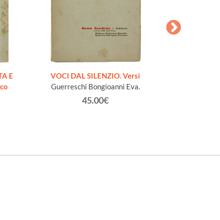
AESOPI PH
FABULAE quo
TA E
VOCI DAL SILENZIO. Versi
page
ico
Guerreschi Bongioanni Eva.
45.00€