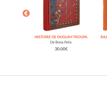
S FIGURES
HISTOIRE DE DUGUAY-TROUIN.
RAZ
'HOMMES ED
De Bona Felix.
e et technique
30.00€
roz Edmond.
0€