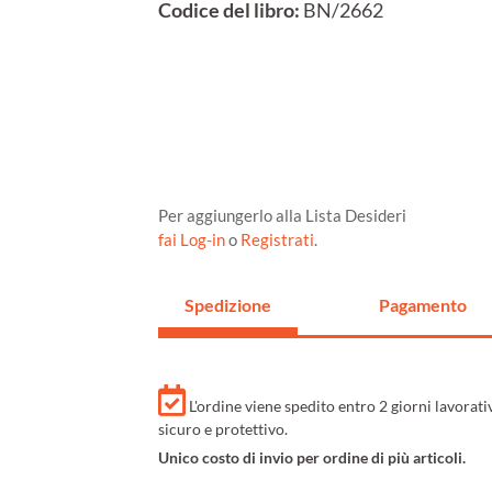
Codice del libro:
BN/2662
Per aggiungerlo alla Lista Desideri
fai Log-in
o
Registrati
.
Spedizione
Pagamento
L'ordine viene spedito entro 2 giorni lavorat
sicuro e protettivo.
Unico costo di invio per ordine di più articoli.