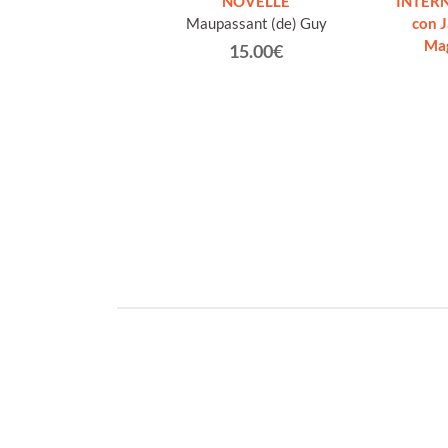
 E ALTRE OPERE
NOVELLE
INTERN
o volume, come
Maupassant (de) Guy
con 
]
Ma
15.00€
eppe.
€