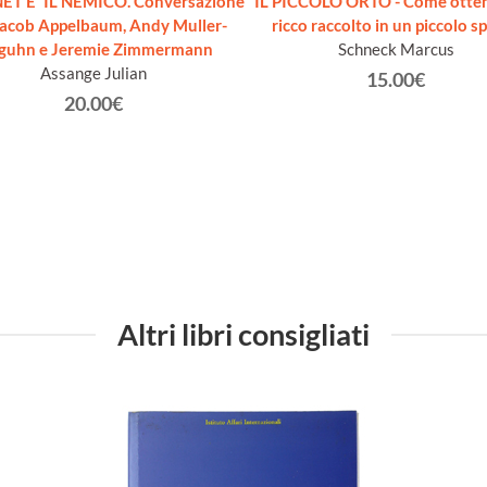
ET E' IL NEMICO. Conversazione
IL PICCOLO ORTO - Come otte
Jacob Appelbaum, Andy Muller-
ricco raccolto in un piccolo sp
guhn e Jeremie Zimmermann
Schneck Marcus
Assange Julian
15.00€
20.00€
Altri libri consigliati