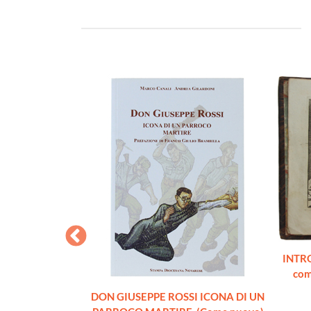
O. Via alla vera
INTR
 50 illustrazioni
com
aggio
nacleto
DON GIUSEPPE ROSSI ICONA DI UN