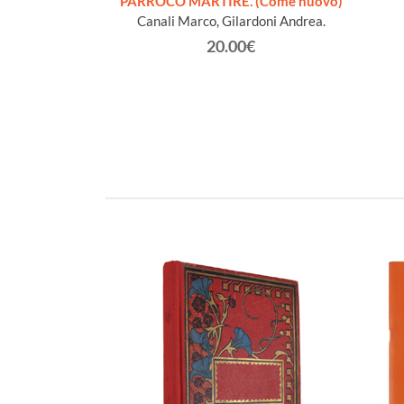
€
PARROCO MARTIRE. (Come nuovo)
Canali Marco, Gilardoni Andrea.
20.00€