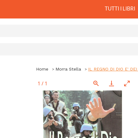
TUTTI I LIBRI
Home
Morra Stella
IL REGNO DI DIO E' DEI 
1
/
1