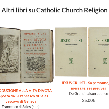
Altri libri su Catholic Church Religion
JESUS CRIHST - Sa personne,
message, ses preuves
ODUZIONE ALLA VITA DIVOTA
De Grandmaison Leonce
posta da S.Francesco di Sales
25.00€
vescovo di Geneva
Francesco di Sales (san).