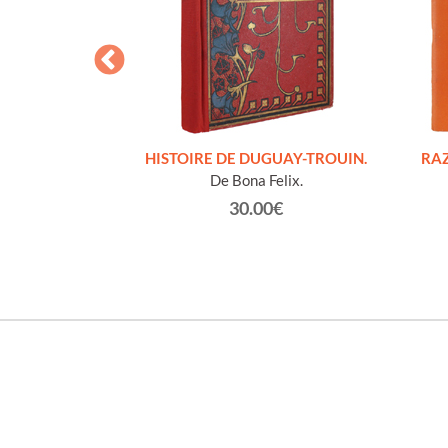
S FIGURES
HISTOIRE DE DUGUAY-TROUIN.
RAZ
'HOMMES ED
De Bona Felix.
e et technique
30.00€
roz Edmond.
0€