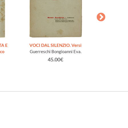
AESOPI PH
FABULAE quo
TA E
VOCI DAL SILENZIO. Versi
page
ico
Guerreschi Bongioanni Eva.
45.00€