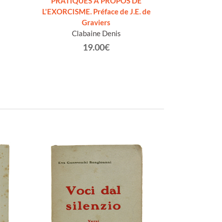
PRATIQUES A PROPOS DE
dell'Ete
L'EXORCISME. Préface de J.E. de
De
Graviers
Clabaine Denis
19.00€