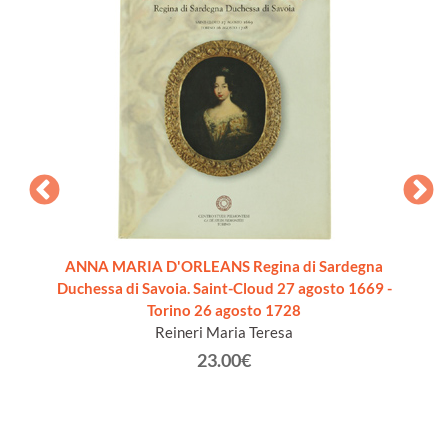
storia
ANNA MARIA D'ORLEANS Regina di Sardegna
COPIE
Duchessa di Savoia. Saint-Cloud 27 agosto 1669 -
Louis 
ara N A.
Torino 26 agosto 1728
Sénat d
Reineri Maria Teresa
23.00€