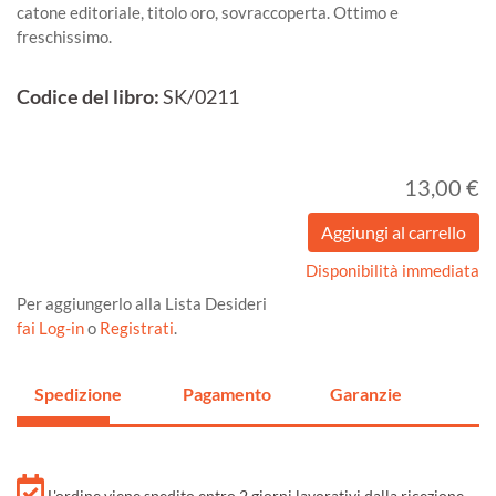
catone editoriale, titolo oro, sovraccoperta. Ottimo e
freschissimo.
Codice del libro:
SK/0211
13,00 €
Disponibilità immediata
Per aggiungerlo alla Lista Desideri
fai Log-in
o
Registrati
.
Spedizione
Pagamento
Garanzie
L'ordine viene spedito entro 2 giorni lavorativi dalla ricezione