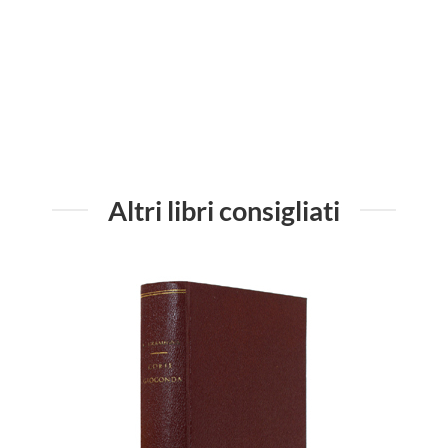
QUELL
Altri libri consigliati