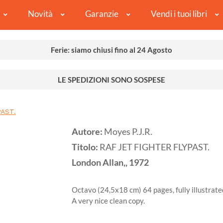
Novità
Garanzie
Vendi i tuoi libri
Ferie: siamo chiusi fino al 24 Agosto
LE SPEDIZIONI SONO SOSPESE
AST.
Autore:
Moyes P.J.R.
Titolo:
RAF JET FIGHTER FLYPAST.
London
Allan,,
1972
Octavo (24,5x18 cm) 64 pages, fully illustrated
A very nice clean copy.