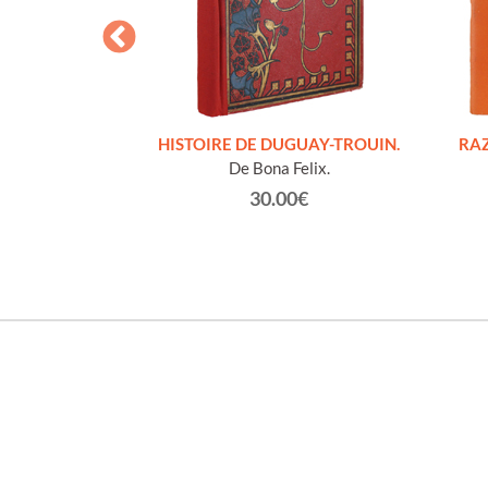
S FIGURES
HISTOIRE DE DUGUAY-TROUIN.
RAZ
'HOMMES ED
De Bona Felix.
e et technique
30.00€
roz Edmond.
0€