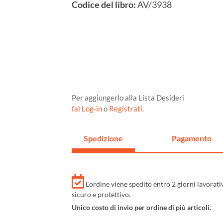
Codice del libro:
AV/3938
Per aggiungerlo alla Lista Desideri
fai Log-in
o
Registrati
.
Spedizione
Pagamento
L'ordine viene spedito entro 2 giorni lavorat
sicuro e protettivo.
Unico costo di invio per ordine di più articoli.