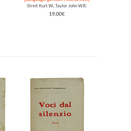
Streit Kurt W., Taylor John W.R.
Apos
19.00€