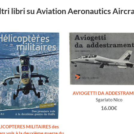
ltri libri su Aviation Aeronautics Aircra
AVIOGETTI DA ADDESTRA
Sgarlato Nico
16.00€
ICOPTERES MILITAIRES des
rs vols à la deuxième guerre du