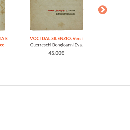
AESOPI PH
FABULAE quo
TA E
VOCI DAL SILENZIO. Versi
page
ico
Guerreschi Bongioanni Eva.
45.00€