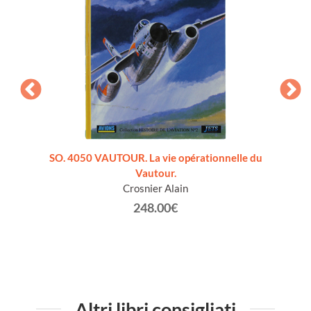
lese]
SO. 4050 VAUTOUR. La vie opérationnelle du
HELICO
Vautour.
de
Crosnier Alain
248.00€
Altri libri consigliati