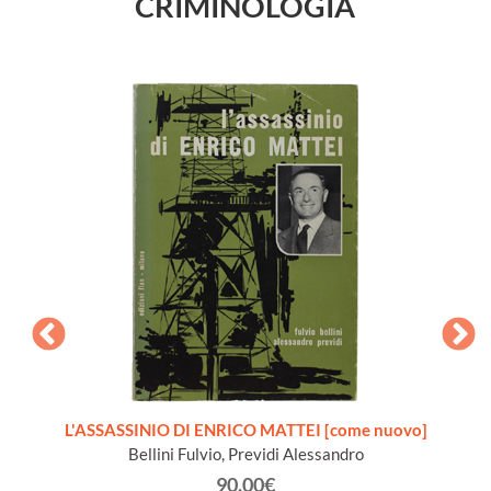
CRIMINOLOGIA
o padre
L'ASSASSINIO DI ENRICO MATTEI [come nuovo]
IDEO
 volume
Bellini Fulvio, Previdi Alessandro
de
90.00€