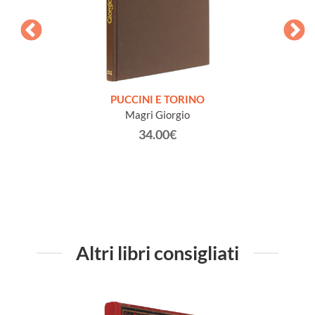
dia
PUCCINI E TORINO
SIS
afiche
Magri Giorgio
DE
Imp
34.00€
Altri libri consigliati