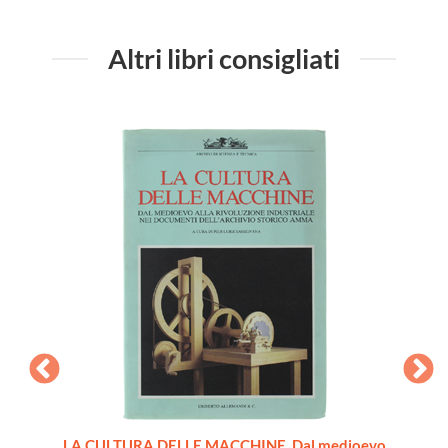
Altri libri consigliati
re [come
LA CULTURA DELLE MACCHINE. Dal medioevo
VADE