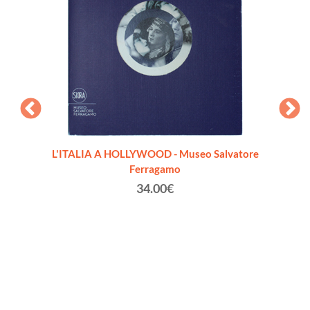
BITI
o cm
L'ITALIA A HOLLYWOOD - Museo Salvatore
I TE
Ferragamo
34.00€