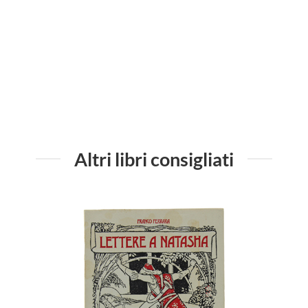
QUELL
Altri libri consigliati