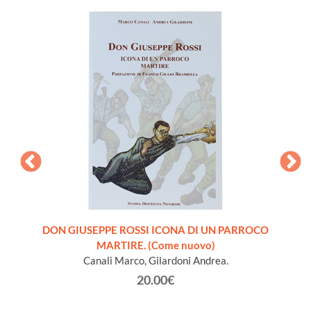
ra
DON GIUSEPPE ROSSI ICONA DI UN PARROCO
INTROD
 libro
MARTIRE. (Come nuovo)
S
Canali Marco, Gilardoni Andrea.
20.00€