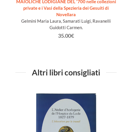
 20th
MAIOLICHE LODIGIANE DEL '700 nelle collezioni
LE VET
-Suzdal
private e i Vasi della Spezieria dei Gesuiti di
ion]
Novellara
Gelmini Maria Laura, Samarati Luigi, Ravanelli
Guidotti Carmen.
35.00€
Altri libri consigliati