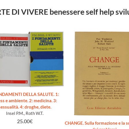
 ARTE DI VIVERE benessere self help svi
ONDAMENTI DELLA SALUTE. 1:
ess e ambiente. 2: medicina. 3:
sessualità. 4: droghe, diete.
Insel P.M., Roth W.T.
25.00€
CHANGE. Sulla formazione e la s