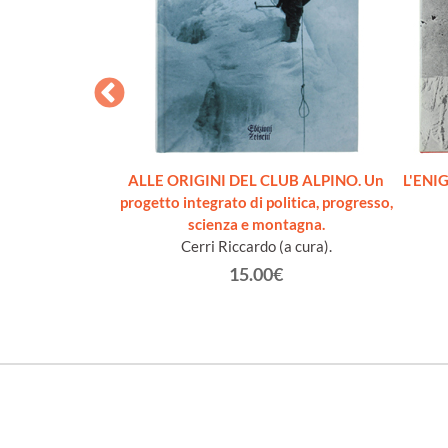
LTRE MONTAGNE.
ALLE ORIGINI DEL CLUB ALPINO. Un
L'ENI
lpina.
progetto integrato di politica, progresso,
ero.
scienza e montagna.
Cerri Riccardo (a cura).
€
15.00€