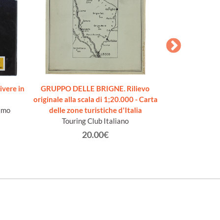
ivere in
GRUPPO DELLE BRIGNE. Rilievo
MANIFESTO 
originale alla scala di 1;20.000 - Carta
notificanza dell
imo
delle zone turistiche d'Italia
passaggio sul 
Touring Club Italiano
delli 1
Carlo F
20.00€