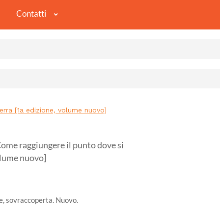
Contatti
rra [1a edizione, volume nuovo]
e raggiungere il punto dove si
volume nuovo]
le, sovraccoperta. Nuovo.