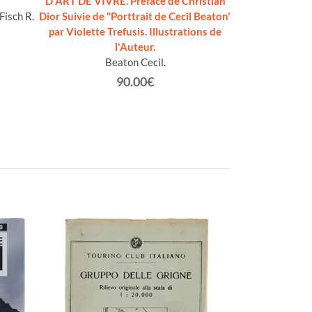
D'ART DE VIVRE. Préface de Christian
disconnettersi
Fisch R.
Dior Suivie de "Porttrait de Cecil Beaton"
serenità nel 
par Violette Trefusis. Illustrations de
[vo
l'Auteur.
Perlmutter Dav
Beaton Cecil.
Kri
90.00€