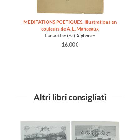
t de
MEDITATIONS POETIQUES. Illustrations en
SUPPL
couleurs de A. L. Manceaux
Förste
Lamartine (de) Alphonse
Mic
Mauri
16.00€
Altri libri consigliati