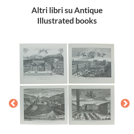
Altri libri su Antique
Illustrated books
 the
es.
STOC