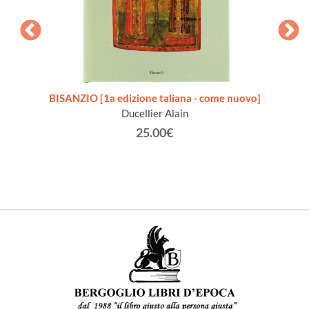
Annata
BISANZIO [1a edizione taliana - come nuovo]
IL G
Ducellier Alain
25.00€