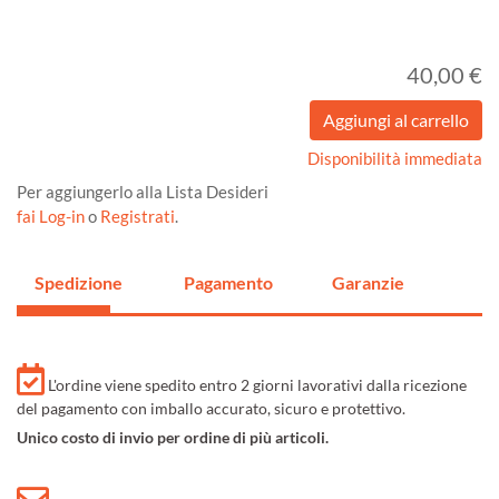
40,00 €
Disponibilità immediata
Per aggiungerlo alla Lista Desideri
fai Log-in
o
Registrati
.
Spedizione
Pagamento
Garanzie
L'ordine viene spedito entro 2 giorni lavorativi dalla ricezione
del pagamento con imballo accurato, sicuro e protettivo.
Unico costo di invio per ordine di più articoli.