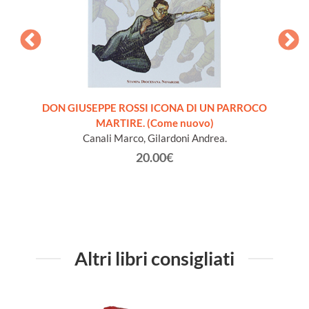
ra
DON GIUSEPPE ROSSI ICONA DI UN PARROCO
INTROD
 libro
MARTIRE. (Come nuovo)
S
Canali Marco, Gilardoni Andrea.
20.00€
Altri libri consigliati