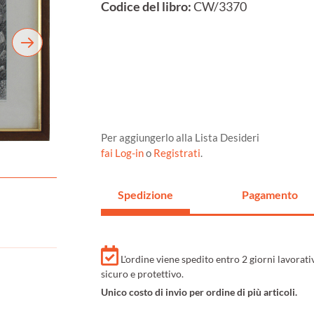
Codice del libro:
CW/3370
Per aggiungerlo alla Lista Desideri
fai Log-in
o
Registrati
.
Spedizione
Pagamento
L'ordine viene spedito entro 2 giorni lavorat
sicuro e protettivo.
Unico costo di invio per ordine di più articoli.