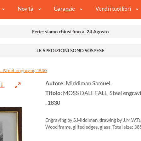
Novità
Garanzie
Vendi i tuoi libri
Ferie: siamo chiusi fino al 24 Agosto
LE SPEDIZIONI SONO SOSPESE
Steel engraving 1830
Autore:
Middiman Samuel.
Titolo:
MOSS DALE FALL. Steel engrav
,
1830
Engraving by S.Middiman, drawing by J.M.W.Tu
Wood frame, gilted edges, glass. Total size: 3