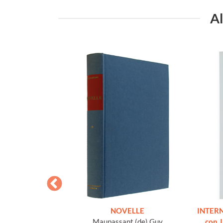
Al
 E ALTRE OPERE
NOVELLE
INTERN
o volume, come
Maupassant (de) Guy
con 