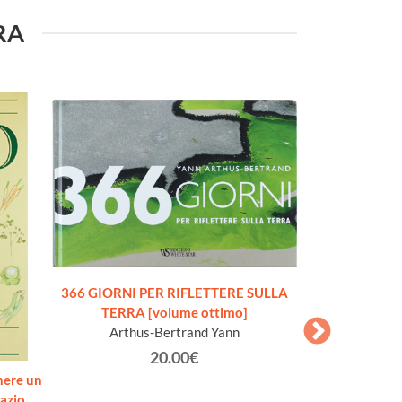
URA
366 GIORNI PER RIFLETTERE SULLA
TERRA [volume ottimo]
Arthus-Bertrand Yann
20.00€
nere un
ENCICLOPEDI
azio.
DELLA MECCANIC