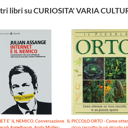
tri libri su CURIOSITA' VARIA CULT
ET E' IL NEMICO. Conversazione
IL PICCOLO ORTO - Come otte
Jacob Appelbaum, Andy Muller-
ricco raccolto in un piccolo sp