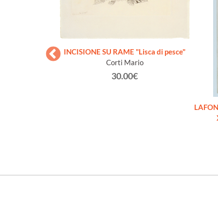
INCISIONE SU RAME "Lisca di pesce"
Corti Mario
30.00€
authentique du
LAFONT
inal print]
€