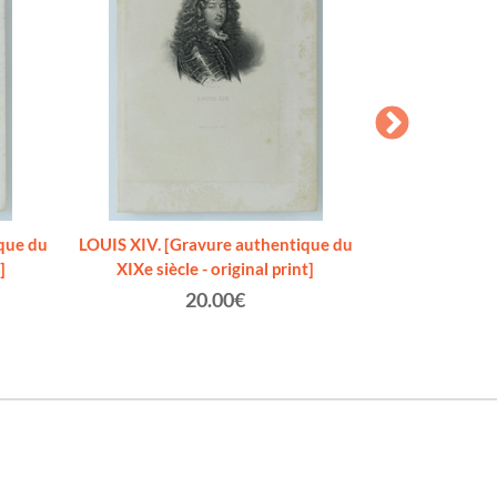
que du
LOUIS XIV. [Gravure authentique du
HENRI IV. [Grav
]
XIXe siècle - original print]
siècle 
20.00€