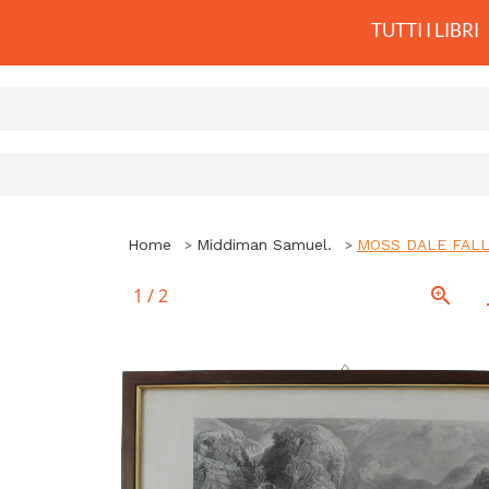
TUTTI I LIBRI
Home
Middiman Samuel.
MOSS DALE FALL. 
1
/
2