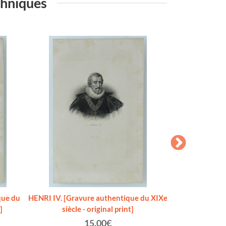
echniques
que du
HENRI IV. [Gravure authentique du XIXe
HENRI VIII. [G
]
siècle - original print]
XIXe siècl
15.00€