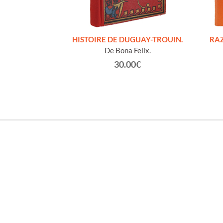
S FIGURES
HISTOIRE DE DUGUAY-TROUIN.
RAZ
'HOMMES ED
De Bona Felix.
e et technique
30.00€
roz Edmond.
0€