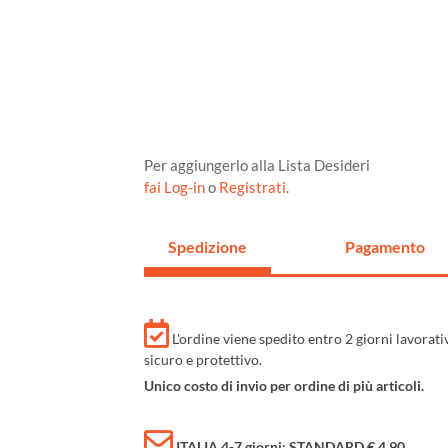
Per aggiungerlo alla Lista Desideri
fai Log-in
o
Registrati
.
Spedizione
Pagamento
L'ordine viene spedito entro 2 giorni lavorat
sicuro e protettivo.
Unico costo di invio per ordine di più articoli.
ITALIA 4-7 giorni: STANDARD € 4,90