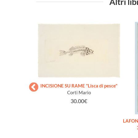
Altri li
INCISIONE SU RAME "Lisca di pesce"
Corti Mario
30.00€
hentique du XIXe
LAFONT
al print]
€