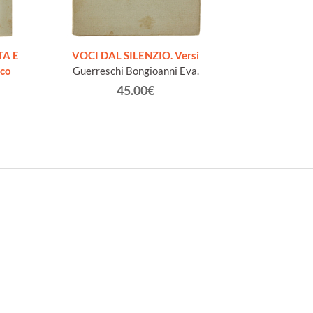
AESOPI PH
FABULAE quo
TA E
VOCI DAL SILENZIO. Versi
page
ico
Guerreschi Bongioanni Eva.
45.00€