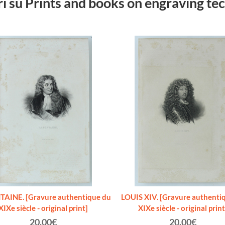
bri su Prints and books on engraving t
AINE. [Gravure authentique du
LOUIS XIV. [Gravure authenti
XIXe siècle - original print]
XIXe siècle - original print
20.00€
20.00€