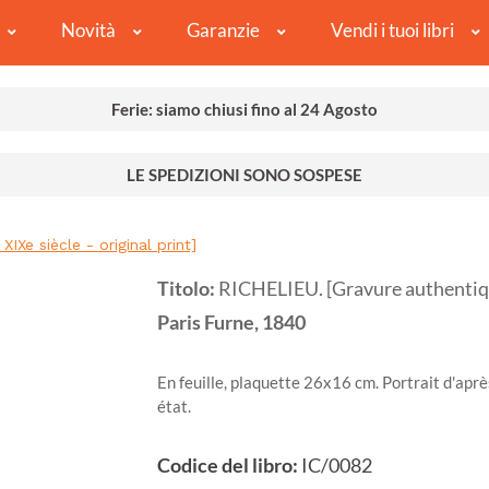
Novità
Garanzie
Vendi i tuoi libri
Ferie: siamo chiusi fino al 24 Agosto
LE SPEDIZIONI SONO SOSPESE
IXe siècle - original print]
Titolo:
RICHELIEU. [Gravure authentique
Paris
Furne,
1840
En feuille, plaquette 26x16 cm. Portrait d'apr
état.
Codice del libro:
IC/0082