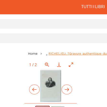
TUTTI I LIBRI
Home
RICHELIEU. [Gravure authentique du X
1
/
2