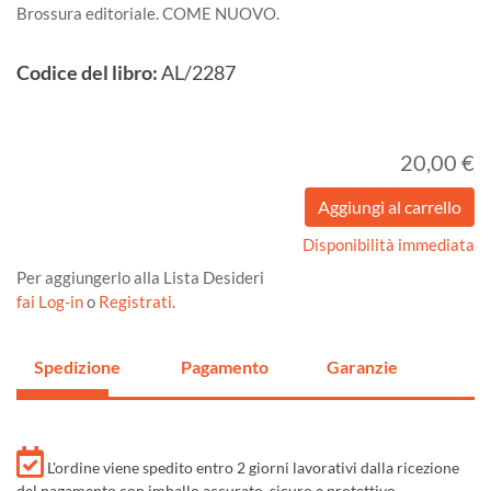
Brossura editoriale. COME NUOVO.
Codice del libro:
AL/2287
20,00 €
Disponibilità immediata
Per aggiungerlo alla Lista Desideri
fai Log-in
o
Registrati
.
Spedizione
Pagamento
Garanzie
L'ordine viene spedito entro 2 giorni lavorativi dalla ricezione
del pagamento con imballo accurato, sicuro e protettivo.