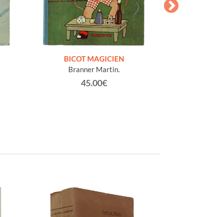
BICOT MAGICIEN
BICOT ET 
Branner Martin.
Bran
45.00€