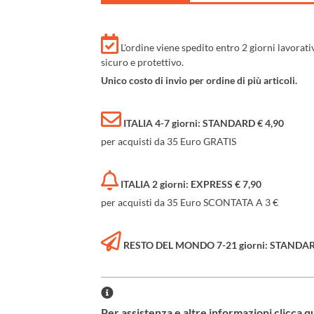
L'ordine viene spedito entro 2 giorni lavorat
sicuro e protettivo.
Unico costo di invio per ordine di più articoli.
ITALIA 4-7 giorni: STANDARD € 4,90
per acquisti da 35 Euro GRATIS
ITALIA 2 giorni: EXPRESS € 7,90
per acquisti da 35 Euro SCONTATA A 3 €
RESTO DEL MONDO 7-21 giorni: STANDARD 
Per assistenza e altre informazioni clicca q