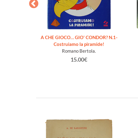
STA. Cofanetto
A CHE GIOCO… GIO' CONDOR? N.1-
 Illustrati.
Costruiamo la piramide!
gela.
Romano Bertola.
€
15.00€