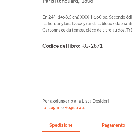
Paris
Renouard,,
1806
En 24° (14x8,5 cm) XXXII-160 pp. Seconde édit
italien, anglais. Deux grands tableaux dépliants 
Cartonnage du temps, pièce de titre au dos. Trè
Codice del libro:
RG/2871
Per aggiungerlo alla Lista Desideri
fai Log-in
o
Registrati
.
Spedizione
Pagamento