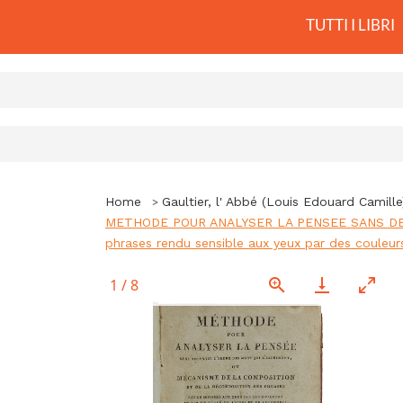
TUTTI I LIBRI
Home
Gaultier, l' Abbé (Louis Edouard Camille
METHODE POUR ANALYSER LA PENSEE SANS DERA
phrases rendu sensible aux yeux par des couleurs
1
/
8