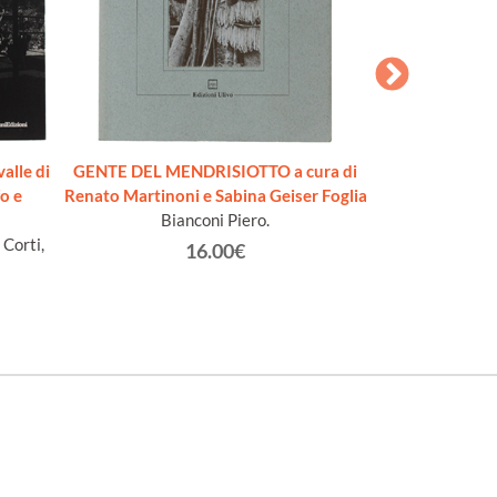
alle di
GENTE DEL MENDRISIOTTO a cura di
L'ALMANACCO 
o e
Renato Martinoni e Sabina Geiser Foglia
VITA TI
Bianconi Piero.
Au
 Corti,
16.00€