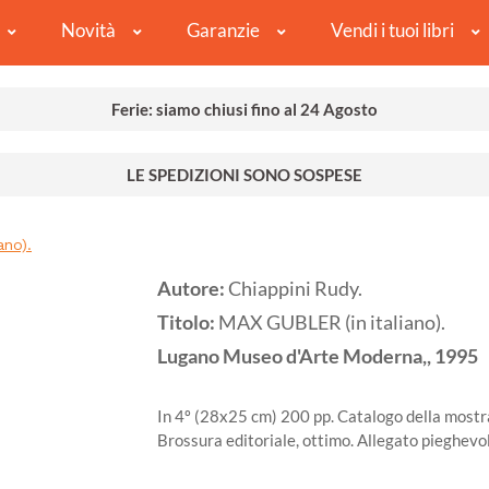
Novità
Garanzie
Vendi i tuoi libri
Ferie: siamo chiusi fino al 24 Agosto
LE SPEDIZIONI SONO SOSPESE
ano).
Autore:
Chiappini Rudy.
Titolo:
MAX GUBLER (in italiano).
Lugano
Museo d'Arte Moderna,,
1995
In 4º (28x25 cm) 200 pp. Catalogo della mostra 
Brossura editoriale, ottimo. Allegato pieghevo