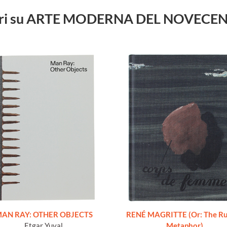
libri su ARTE MODERNA DEL NOVECE
AN RAY: OTHER OBJECTS
RENÉ MAGRITTE (Or: The Ru
Etgar Yuval
Metaphor)