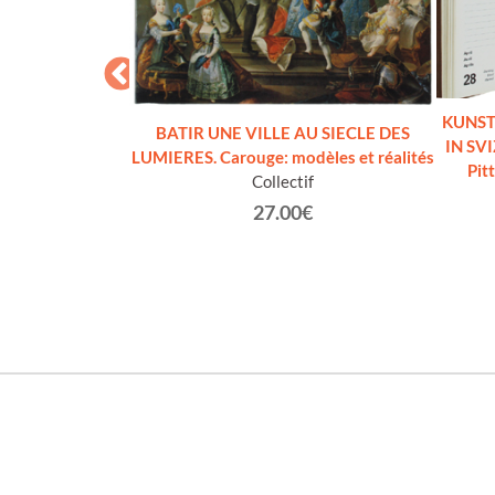
KUNST 
BATIR UNE VILLE AU SIECLE DES
IN SVI
LUMIERES. Carouge: modèles et réalités
Pit
- CRONACHE DI
Collectif
 - N. 7
27.00€
ri.
€