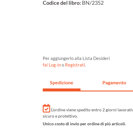
Codice del libro:
BN/2352
Per aggiungerlo alla Lista Desideri
fai Log-in
o
Registrati
.
Spedizione
Pagamento
L'ordine viene spedito entro 2 giorni lavorat
sicuro e protettivo.
Unico costo di invio per ordine di più articoli.