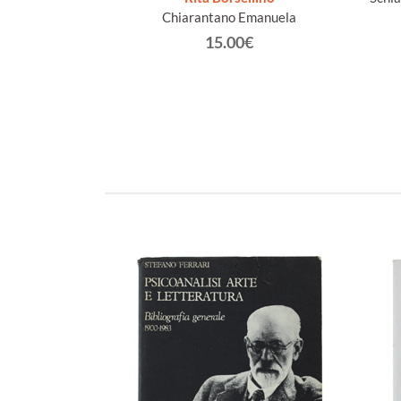
ovanni.
Chiarantano Emanuela
€
15.00€