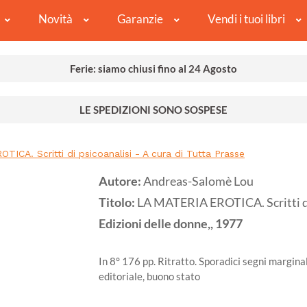
Novità
Garanzie
Vendi i tuoi libri
Ferie: siamo chiusi fino al 24 Agosto
LE SPEDIZIONI SONO SOSPESE
ICA. Scritti di psicoanalisi - A cura di Tutta Prasse
Autore:
Andreas-Salomè Lou
Titolo:
LA MATERIA EROTICA. Scritti di 
Edizioni delle donne,,
1977
In 8° 176 pp. Ritratto. Sporadici segni marginal
editoriale, buono stato