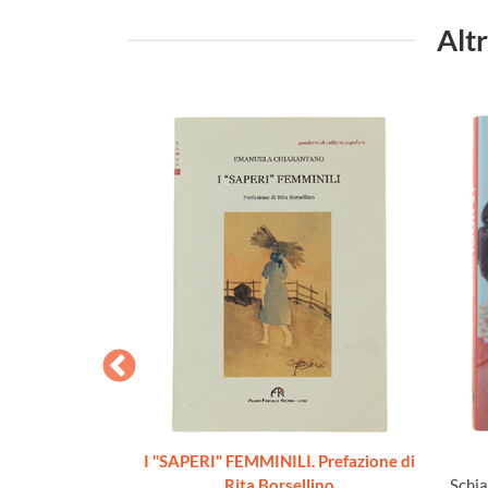
Alt
NNE ITALIANE
I "SAPERI" FEMMINILI. Prefazione di
elle giovinette.
Rita Borsellino
Schia