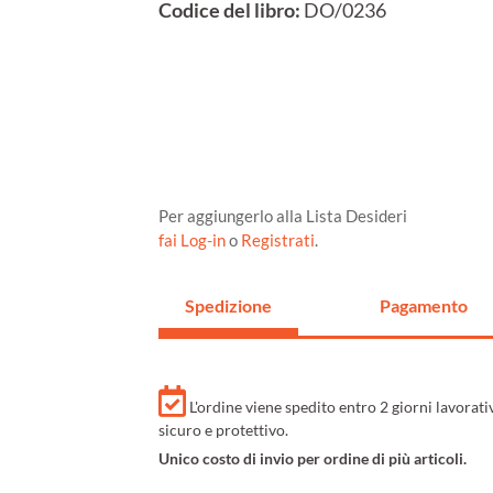
Codice del libro:
DO/0236
Per aggiungerlo alla Lista Desideri
fai Log-in
o
Registrati
.
Spedizione
Pagamento
L'ordine viene spedito entro 2 giorni lavorat
sicuro e protettivo.
Unico costo di invio per ordine di più articoli.