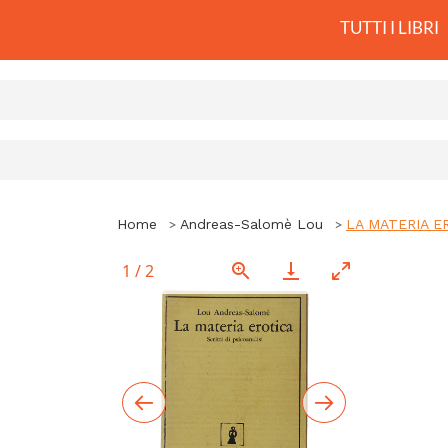
TUTTI I LIBRI
Home
Andreas-Salomè Lou
LA MATERIA EROT
1
/
2