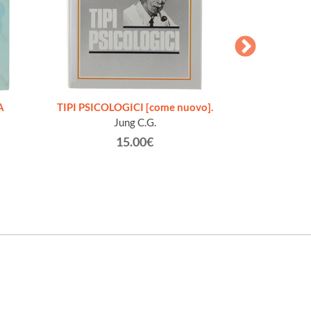
A
TIPI PSICOLOGICI [come nuovo].
TRATTATO 
Jung C.G.
Musat
15.00€