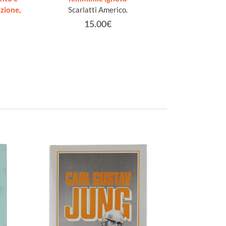
zione,
Scarlatti Americo.
climaterio. [s
15.00€
Her