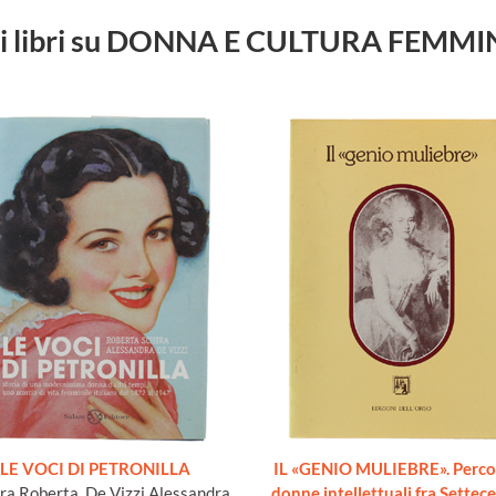
ri libri su DONNA E CULTURA FEMMI
LE VOCI DI PETRONILLA
IL «GENIO MULIEBRE». Percor
ra Roberta, De Vizzi Alessandra
donne intellettuali fra Settec