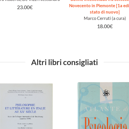
Novecento in Piemonte [1a edi
23.00€
stato di nuovo]
Marco Cerruti (a cura)
18.00€
Altri libri consigliati