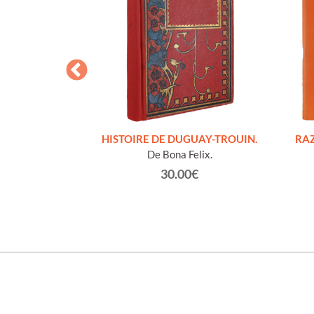
S FIGURES
HISTOIRE DE DUGUAY-TROUIN.
RAZ
'HOMMES ED
De Bona Felix.
e et technique
30.00€
roz Edmond.
0€