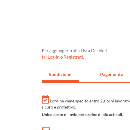
Per aggiungerlo alla Lista Desideri
fai Log-in
o
Registrati
.
Spedizione
Pagamento
L'ordine viene spedito entro 2 giorni lavorat
sicuro e protettivo.
Unico costo di invio per ordine di più articoli.