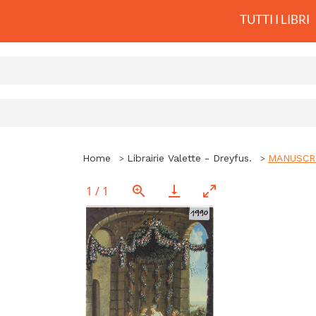
TUTTI I LIBRI
Home
Librairie Valette - Dreyfus.
MANUSCRIT
1
/
1