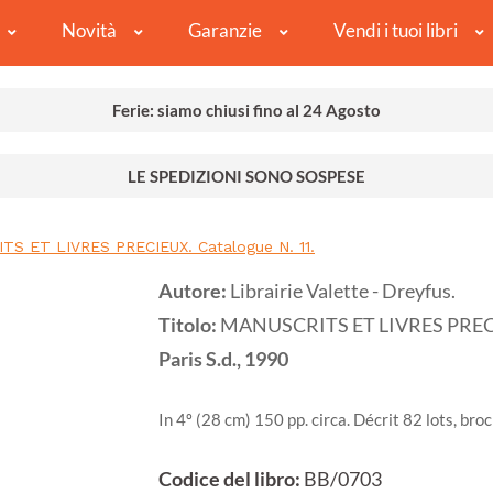
Novità
Garanzie
Vendi i tuoi libri
Ferie: siamo chiusi fino al 24 Agosto
LE SPEDIZIONI SONO SOSPESE
S ET LIVRES PRECIEUX. Catalogue N. 11.
Autore:
Librairie Valette - Dreyfus.
Titolo:
MANUSCRITS ET LIVRES PRECIE
Paris
S.d.,
1990
In 4º (28 cm) 150 pp. circa. Décrit 82 lots, bro
Codice del libro:
BB/0703