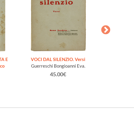
AESOPI PH
FABULAE quo
TA E
VOCI DAL SILENZIO. Versi
page
ico
Guerreschi Bongioanni Eva.
45.00€