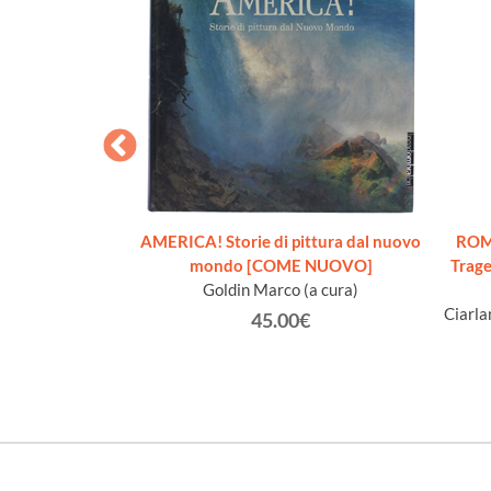
AS.
AMERICA! Storie di pittura dal nuovo
ROM
io.
mondo [COME NUOVO]
Trage
Goldin Marco (a cura)
€
Ciarla
45.00€