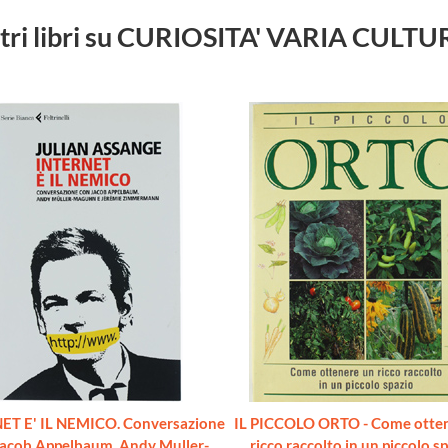
tri libri su CURIOSITA' VARIA CULT
ET E' IL NEMICO. Conversazione
IL PICCOLO ORTO - Come otte
Jacob Appelbaum, Andy Muller-
ricco raccolto in un piccolo sp