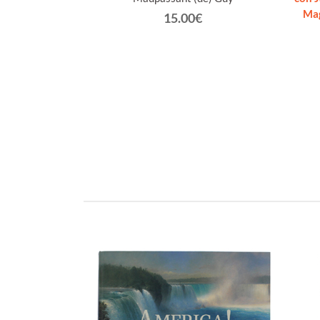
]
Ma
15.00€
eppe.
€