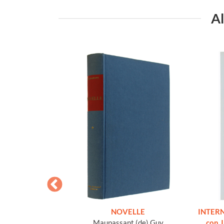
Al
 E ALTRE OPERE
NOVELLE
INTERN
o volume, come
Maupassant (de) Guy
con 