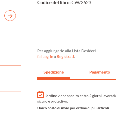
Codice del libro:
CW/2623
Per aggiungerlo alla Lista Desideri
fai Log-in
o
Registrati
.
Spedizione
Pagamento
L'ordine viene spedito entro 2 giorni lavorat
sicuro e protettivo.
Unico costo di invio per ordine di più articoli.