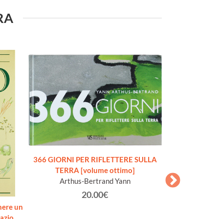
URA
366 GIORNI PER RIFLETTERE SULLA
TERRA [volume ottimo]
Arthus-Bertrand Yann
20.00€
nere un
ENCICLOPEDI
azio.
DELLA MECCANIC