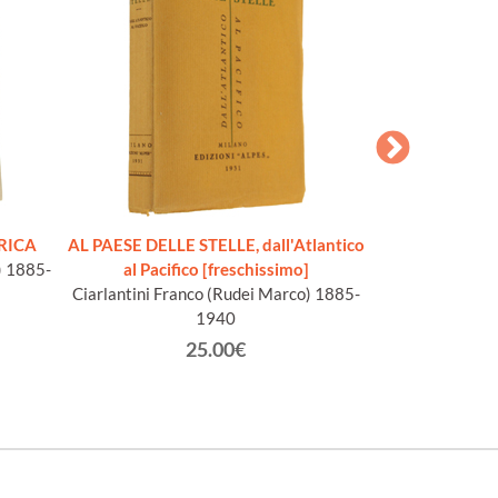
RICA
AL PAESE DELLE STELLE, dall'Atlantico
LA CONDIZIO
) 1885-
al Pacifico [freschissimo]
Autobiografie d
Ciarlantini Franco (Rudei Marco) 1885-
Stati Un
1940
Armellin
25.00€