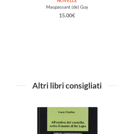
ETICHE
NOVELLE
INTE
Maupassant (de) Guy
Jacob 
15.00€
Altri libri consigliati