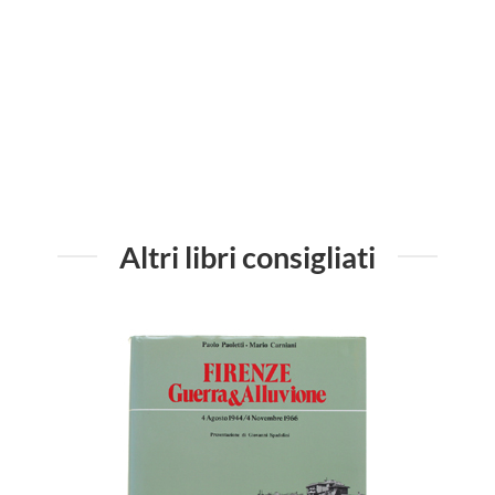
QUELL
Altri libri consigliati