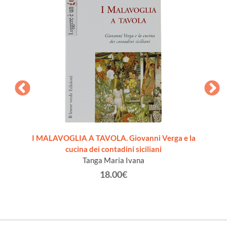
sità di
I MALAVOGLIA A TAVOLA. Giovanni Verga e la
S
cucina dei contadini siciliani
Tanga Maria Ivana
18.00€