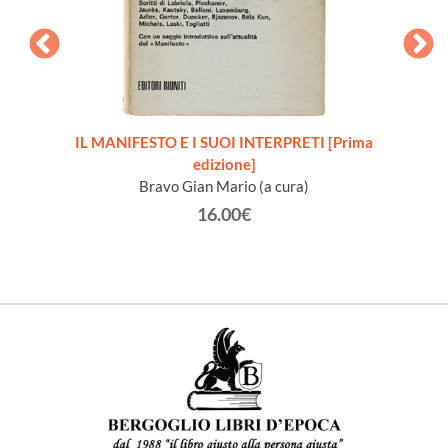
io 1888
IL MANIFESTO E I SUOI INTERPRETI [Prima
edizione]
testim
Bravo Gian Mario (a cura)
16.00€