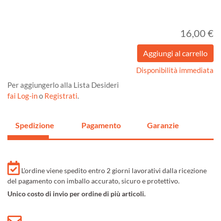
16,00 €
Disponibilità immediata
Per aggiungerlo alla Lista Desideri
fai Log-in
o
Registrati
.
Spedizione
Pagamento
Garanzie
L'ordine viene spedito entro 2 giorni lavorativi dalla ricezione
del pagamento con imballo accurato, sicuro e protettivo.
Unico costo di invio per ordine di più articoli.