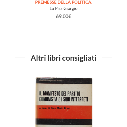
onvegno
PREMESSE DELLA POLITICA.
NOTE
San
La Pira Giorgio
63.
69.00€
Altri libri consigliati